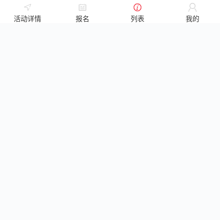
活动详情
报名
列表
我的
仙贝
已筹
0.01
元
/
1
笔
磊
已筹
0.00
元
/
0
笔
朱双会
已筹
0.00
元
/
0
笔
陪伴是给孩子最好的礼物