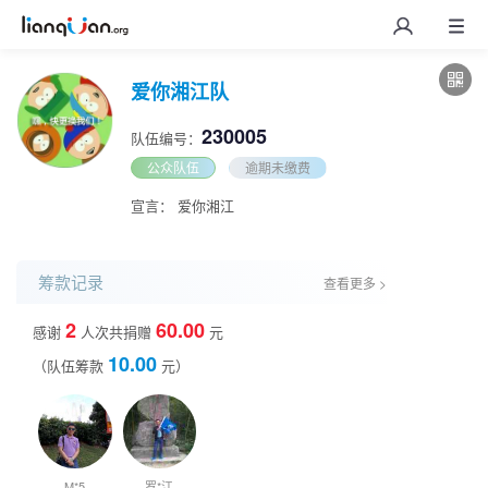
爱你湘江队
230005
队伍编号：
公众队伍
逾期未缴费
宣言： 爱你湘江
筹款记录
查看更多 >
2
60.00
感谢
人次共捐赠
元
10.00
（队伍筹款
元）
M*5
罗*江