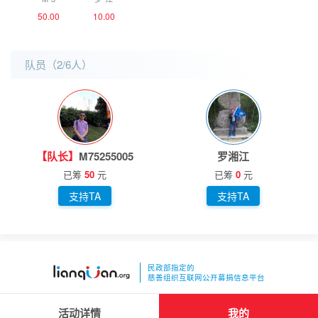
50.00
10.00
队员（
2
/6人
）
【队长】
M75255005
罗湘江
已筹
50
元
已筹
0
元
支持TA
支持TA
民政部指定的
慈善组织互联网公开募捐信息平台
沪公网安备
31010102002172号
活动详情
我的
沪ICP备10030362号-4