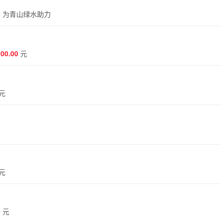
。
为青山绿水助力
100.00
元
元
元
0
元