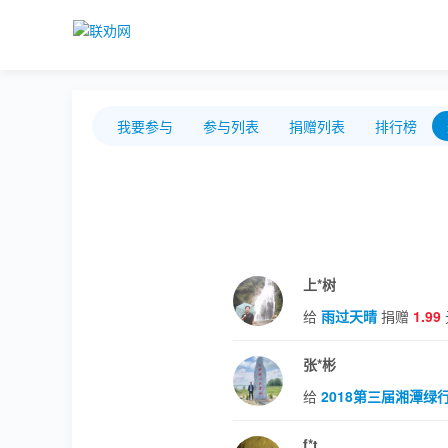
我要参与
参与列表
捐赠列表
排行榜
上*树
给
雨过天晴
捐赠
1.99
张*彬
给
2018第三届湘潭
f*t