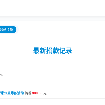
最新捐赠
最新捐款记录
元
绿行家公益筹款活动
捐赠
300.00
元