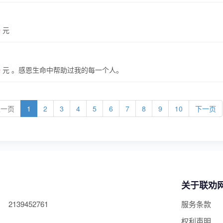
0
元
0
元 。
感恩生命中帮助过我的每一个人。
上一页
1
2
3
4
5
6
7
8
9
10
下一页
关于联劝
2139452761
服务条款
权利声明