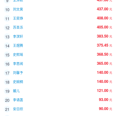
9
元
437.00
刘文昊
10
元
408.00
王奕铮
11
元
405.00
苏圣泺
12
元
383.50
李溟轩
13
元
375.45
王煜腾
14
元
368.50
史熙瑶
15
元
365.00
李思阅
16
元
140.00
刘馨予
17
元
140.00
史婉桐
18
元
121.00
媛儿
19
元
93.00
李语菡
20
元
90.00
安日欣
21
元