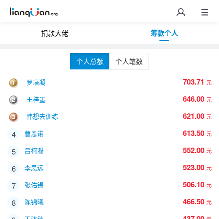
捐款大佬
筹款个人
个人总额
个人笔数
703.71
罗培凝
元
646.00
王梓墨
元
621.00
韩想去训练
元
613.50
曹恩诺
4
元
552.00
吕柯凝
5
元
523.00
李思远
6
元
506.10
张佑锡
7
元
466.50
陈锦曦
8
元
437.00
王沐秋