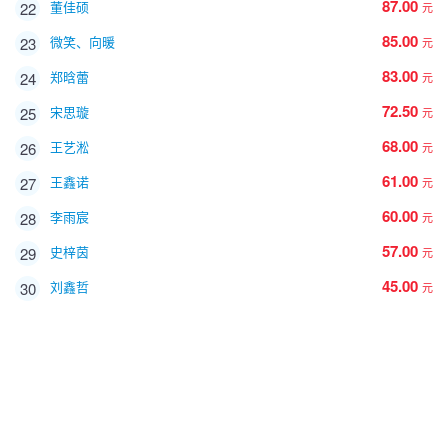
87.00
董佳硕
22
元
85.00
微笑、向暖
23
元
83.00
郑晗蕾
24
元
72.50
宋思璇
25
元
68.00
王艺淞
26
元
61.00
王鑫诺
27
元
60.00
李雨宸
28
元
57.00
史梓茵
29
元
45.00
刘鑫哲
30
元